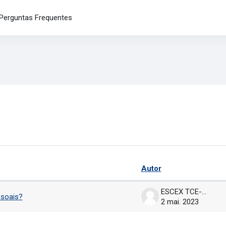
Perguntas Frequentes
no fórum
Autor
rando 1 de 1 discussões
ESCEX TCE-MA
ssoais?
2 mai. 2023