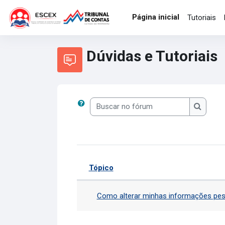
Ir para o conteúdo principal
Página inicial
Tutoriais
Dúvidas e Tutoriais
Buscar no fórum
Buscar 
Tópico
Status
Lista de discussões. Most
Como alterar minhas informações pe