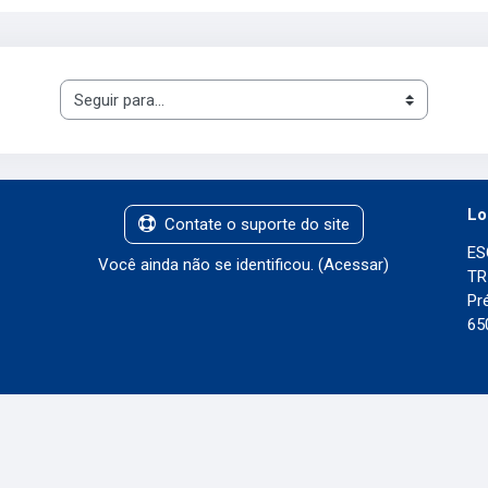
Seguir para...
Lo
Contate o suporte do site
ES
Você ainda não se identificou. (
Acessar
)
TR
Pr
65