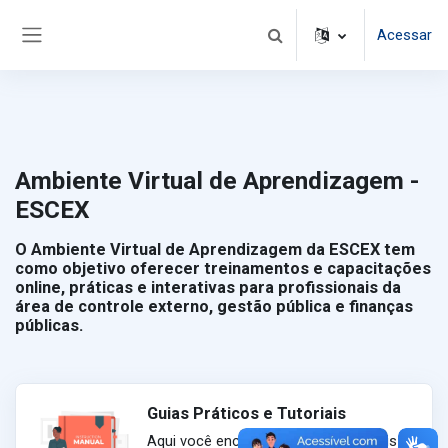
Ir para o conteúdo principal
Acessar
Alternar entrada de pesqui
Painel lateral
Ambiente Virtual de Aprendizagem -
ESCEX
O Ambiente Virtual de Aprendizagem da ESCEX tem
como objetivo oferecer treinamentos e capacitações
online, práticas e interativas para profissionais da
área de controle externo, gestão pública e finanças
públicas.
Guias Práticos e Tutoriais
Aqui você encontrará guias e tutoriais